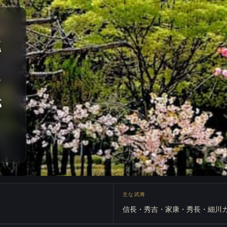
地
・
和
跡
主な武将
信長・秀吉・家康・秀長・細川