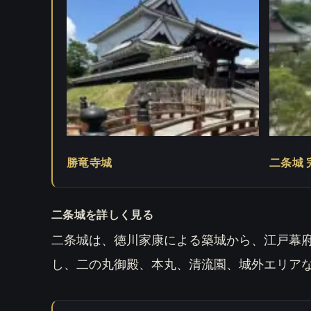
勝竜寺城
二条城 
二条城を詳しく見る
二条城は、徳川家康による築城から、江戸幕
し、二の丸御殿、本丸、清流園、城外エリア