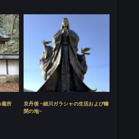
の廟所
京丹後 ~細川ガラシャの生活および幽
閉の地~