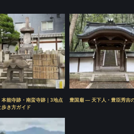
・本能寺跡・南蛮寺跡｜3地点
豊国廟 — 天下人・豊臣秀吉
と歩き方ガイド