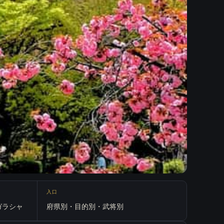
入口
ガラシャ
府県別・目的別・武将別