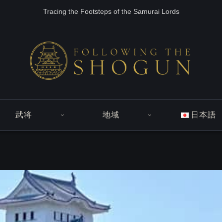
Tracing the Footsteps of the Samurai Lords
武将
地域
日本語