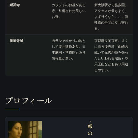
者
崇禅寺
ガラシャのお墓がある
新大阪駅から徒歩圏。
寺。整備された美しい
アクセスが最もよく、
か
お寺。
まず行くならここ。新
幹線の合間に立ち寄れ
明
る。
智
光
勝竜寺城
ガラシャゆかりの地と
京都府長岡京市。近く
して復元建物あり。日
に前方後円墳（山崎の
秀
本庭園・博物館もあり
戦いで光秀が陣を張っ
の
情報量が多い。
たといわれる場所）や
娘
天王山などもあり周遊
が
しやすい。
選
ん
だ
信
プロフィール
仰
と
尊
厳
の