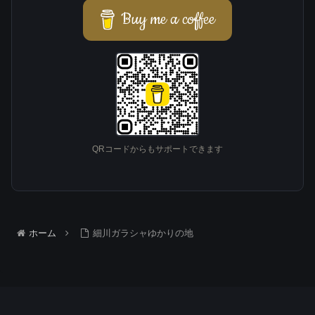
響
Buy me a coffee
~
『
S
H
Ō
G
U
N
QRコードからもサポートできます
』
は
フ
ィ
ク
ホーム
細川ガラシャゆかりの地
シ
ョ
ン
作
品