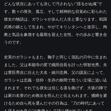
どんな状況にあっても決して汚されない"揺るがぬ魂"で
す。数々の喪失、孤立、そして精神的な目覚めに彩られた
彼女の物語は、ガラシャが歩んだ人生と重なります。戦国
武将の娘として生まれ、やがてキリシタンへと改宗し、殉
教と気品を象徴する最期を迎えた女性。その歩みと響き合
うのです。
史実のガラシャもまた、鞠子と同じく混乱の只中に生まれ
ました。父は本能寺の変で織田信長を討った明智光秀。夫
は豊臣秀吉に仕えた大名・細川忠興。父の謀反によって、
ガラシャは忠義・信仰・生存の狭間で危うい立場に追い込
まれます。それでも彼女は信じる道を曲げず、大坂の陣で
は家の名誉のため救出を拒んだと伝えられます。捕縛を避
けるため自ら死を選んだその行為は、"刀の時代にあって
も揺るがぬ良心"の象徴として語り継がれています。