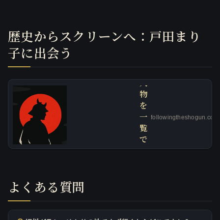
な
っ
た
歴史からスクリーンへ：戸田まり
歴
史
子に出会う
上
の
人
物
を
一
followingtheshogun.com
覧
で
解
説
-
よくある質問
F
o
l
l