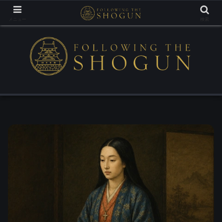
Tracing the Footsteps of the Samurai Lords
メニュー
検索