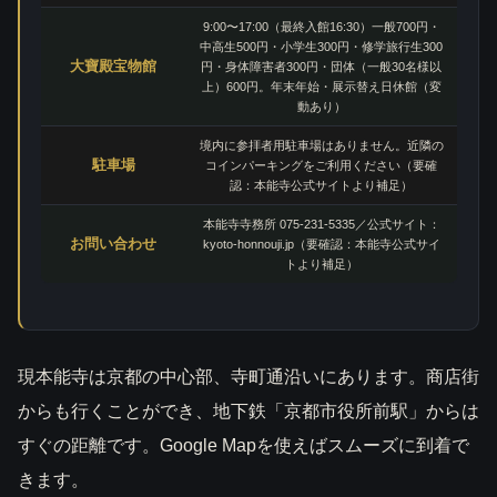
9:00〜17:00（最終入館16:30）一般700円・
中高生500円・小学生300円・修学旅行生300
大寶殿宝物館
円・身体障害者300円・団体（一般30名様以
上）600円。年末年始・展示替え日休館（変
動あり）
境内に参拝者用駐車場はありません。近隣の
駐車場
コインパーキングをご利用ください（要確
認：本能寺公式サイトより補足）
本能寺寺務所 075-231-5335／公式サイト：
お問い合わせ
kyoto-honnouji.jp（要確認：本能寺公式サイ
トより補足）
現本能寺は京都の中心部、寺町通沿いにあります。商店街
からも行くことができ、地下鉄「京都市役所前駅」からは
すぐの距離です。Google Mapを使えばスムーズに到着で
きます。