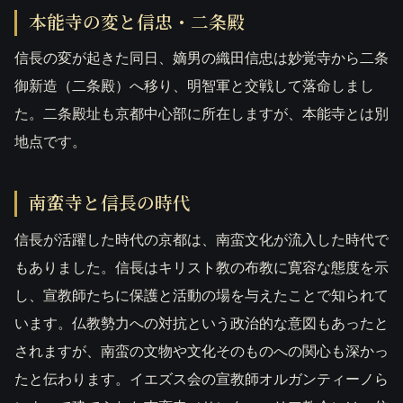
本能寺の変と信忠・二条殿
信長の変が起きた同日、嫡男の織田信忠は妙覚寺から二条
御新造（二条殿）へ移り、明智軍と交戦して落命しまし
た。二条殿址も京都中心部に所在しますが、本能寺とは別
地点です。
南蛮寺と信長の時代
信長が活躍した時代の京都は、南蛮文化が流入した時代で
もありました。信長はキリスト教の布教に寛容な態度を示
し、宣教師たちに保護と活動の場を与えたことで知られて
います。仏教勢力への対抗という政治的な意図もあったと
されますが、南蛮の文物や文化そのものへの関心も深かっ
たと伝わります。イエズス会の宣教師オルガンティーノら