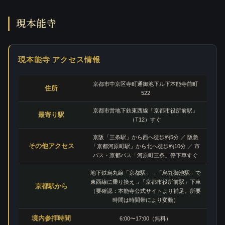
現本能寺
現本能寺 アクセス情報
京都市中京区寺町通御池下ル下本能寺前町
住所
522
京都市営地下鉄東西線「京都市役所前駅」
最寄り駅
（T12）すぐ
京阪「三条駅」から西へ徒歩約5分 ／ 阪急
その他アクセス
「京都河原町駅」から北へ徒歩約10分 ／ 市
バス・京都バス「河原町三条」停下車すぐ
地下鉄烏丸線「京都駅」→「烏丸御池駅」で
東西線に乗り換え→「京都市役所前駅」下車
京都駅から
（要確認：本能寺公式サイトより補足。所要
時間は時間帯により変動）
境内参拝時間
6:00〜17:00（無料）