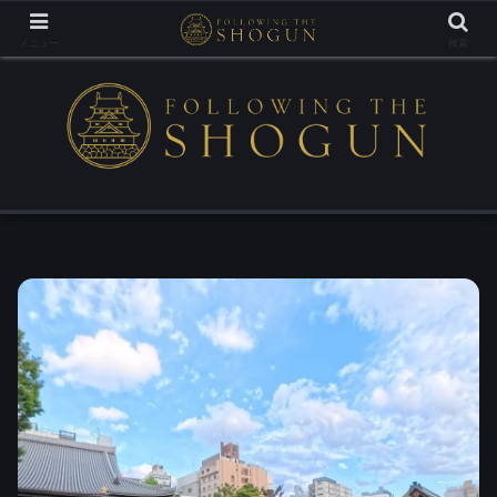
Tracing the Footsteps of the Samurai Lords
メニュー
検索