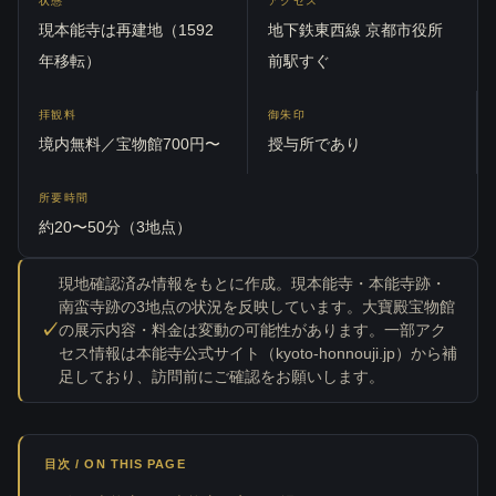
状態
アクセス
現本能寺は再建地（1592
地下鉄東西線 京都市役所
年移転）
前駅すぐ
拝観料
御朱印
境内無料／宝物館700円〜
授与所であり
所要時間
約20〜50分（3地点）
現地確認済み情報をもとに作成。現本能寺・本能寺跡・
南蛮寺跡の3地点の状況を反映しています。大寶殿宝物館
の展示内容・料金は変動の可能性があります。一部アク
セス情報は本能寺公式サイト（kyoto-honnouji.jp）から補
足しており、訪問前にご確認をお願いします。
目次 / ON THIS PAGE