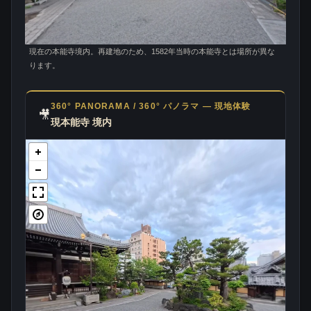
現在の本能寺境内。再建地のため、1582年当時の本能寺とは場所が異な
ります。
360° PANORAMA / 360° パノラマ — 現地体験
🎥
現本能寺 境内