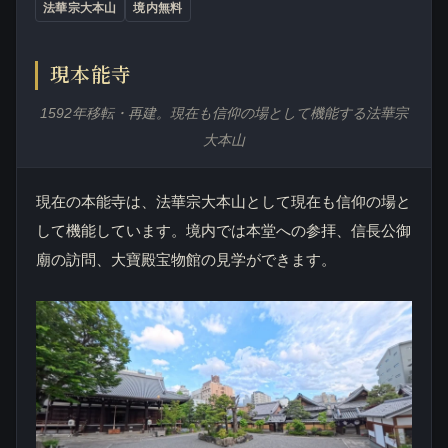
法華宗大本山
境内無料
現本能寺
1592年移転・再建。現在も信仰の場として機能する法華宗
大本山
現在の本能寺は、法華宗大本山として現在も信仰の場と
して機能しています。境内では本堂への参拝、信長公御
廟の訪問、大寶殿宝物館の見学ができます。