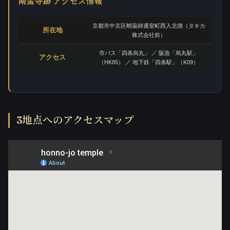
南蛮寺跡 アクセス情報
京都市中京区蛸薬師通室町西入北側（タキカ
所在地
株式会社前）
市バス「四条烏丸」 ／ 阪急「烏丸駅」
アクセス
（HK85） ／ 地下鉄「四条駅」（K09）
3地点へのアクセスマップ