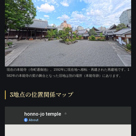
現在の本能寺（寺町通御池）。1592年に現在地へ移転・再建された再建地です。1
582年の本能寺の変の舞台となった旧地は別の場所（本能寺跡）にあります。
3地点の位置関係マップ