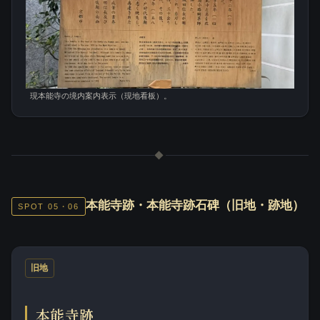
現本能寺の境内案内表示（現地看板）。
◆
本能寺跡・本能寺跡石碑（旧地・跡地）
SPOT 05・06
旧地
本能寺跡