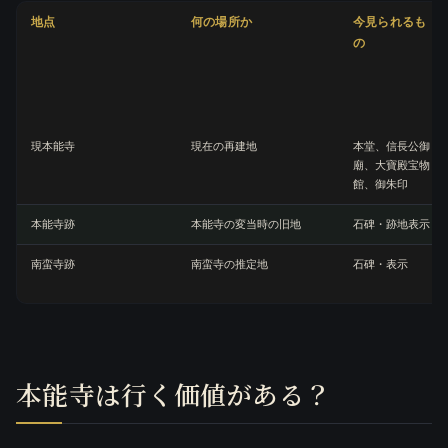
地点
何の場所か
今見られるも
の
現本能寺
現在の再建地
本堂、信長公御
廟、大寶殿宝物
館、御朱印
本能寺跡
本能寺の変当時の旧地
石碑・跡地表示
南蛮寺跡
南蛮寺の推定地
石碑・表示
本能寺は行く価値がある？