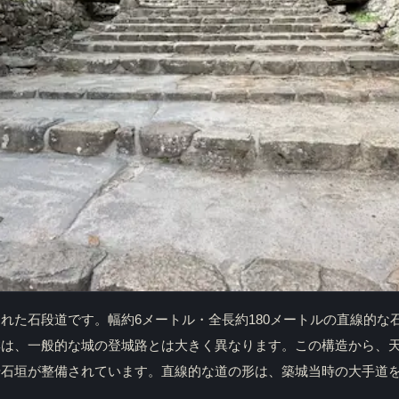
れた石段道です。幅約6メートル・全長約180メートルの直線的な
群は、一般的な城の登城路とは大きく異なります。この構造から、
や石垣が整備されています。直線的な道の形は、築城当時の大手道