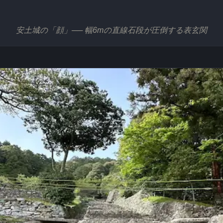
安土城の「顔」── 幅6mの直線石段が圧倒する表玄関