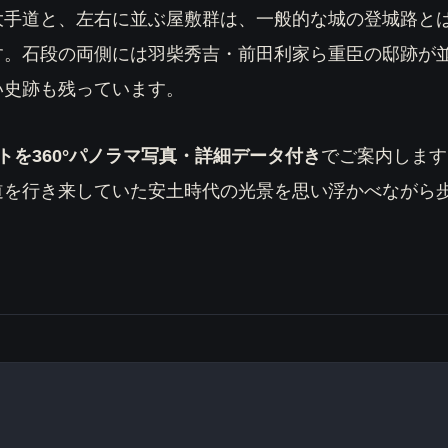
大手道と、左右に並ぶ屋敷群は、一般的な城の登城路と
す。石段の両側には羽柴秀吉・前田利家ら重臣の邸跡が
い史跡も残っています。
トを360°パノラマ写真・詳細データ付き
でご案内します
道を行き来していた安土時代の光景を思い浮かべながら