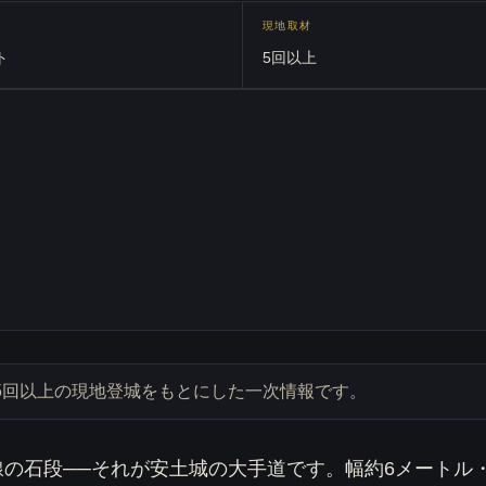
現地取材
ト
5回以上
を含む5回以上の現地登城をもとにした一次情報です。
の石段──それが安土城の大手道です。幅約6メートル・