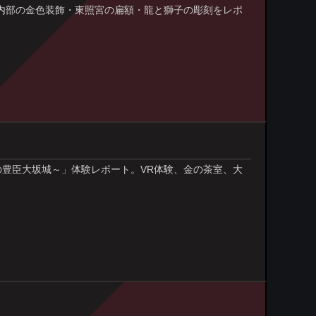
、内部の金色装飾・東照宮の扁額・龍と獅子の彫刻をレポ
～幻の豊臣大坂城～」体験レポート。VR体験、金の茶室、大