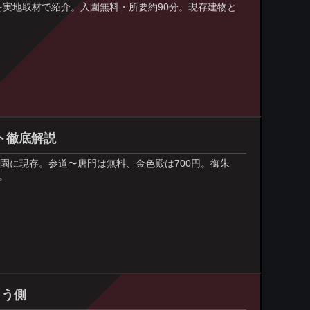
を実地取材で紹介。入園無料・所要約90分。現存建物と
ト徹底解説
園に現存。参道〜唐門は無料、金色殿は700円。御朱
。
こう側