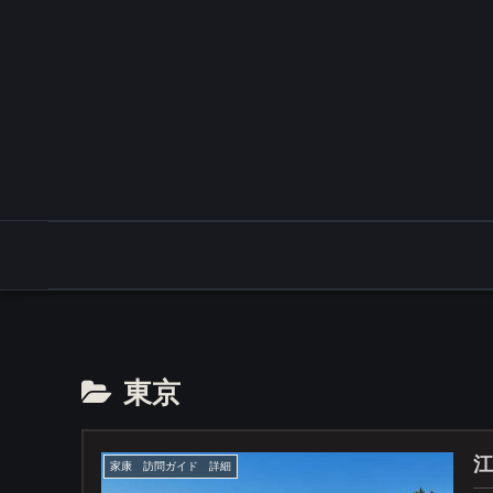
東京
江
家康 訪問ガイド 詳細