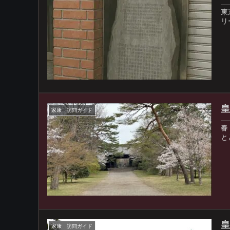
東
リ
皇
家康 訪問ガイド
春
と
皇
家康 訪問ガイド