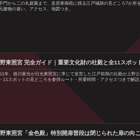
手門から二の丸庭園まで、皇居東御苑に残る江戸城跡の見どころ7か所
元建物の違い、アクセス、地図つき。
野東照宮 完全ガイド｜重要文化財の社殿と全11スポッ
651年、徳川家光が日光東照宮に準じて造営した江戸前期の社殿が上野公
・11スポットの見どころを参拝ルート・所要時間・アクセスつきで解説
上野東照宮「金色殿」特別開扉普段は閉じられた扉の向