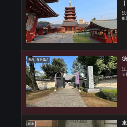
浅
痕
家康 旅行日記
江
る
関東