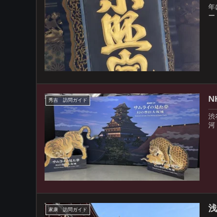
年
ー
N
秀吉 訪問ガイド
渋
河
家康 訪問ガイド