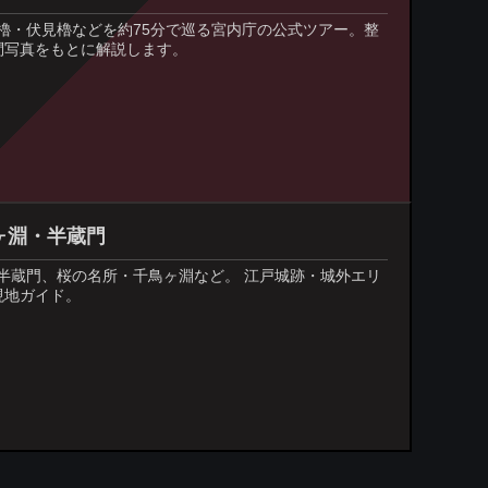
櫓・伏見櫓などを約75分で巡る宮内庁の公式ツアー。整
問写真をもとに解説します。
ヶ淵・半蔵門
半蔵門、桜の名所・千鳥ヶ淵など。 江戸城跡・城外エリ
現地ガイド。