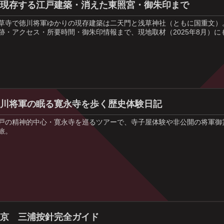
｜現存する江戸建築・消えた東照宮・御朱印まで
草寺で徳川将軍ゆかりの現存建築は二天門と浅草神社（ともに国重文）
跡・アクセス・所要時間・御朱印情報まで、現地取材（2025年8月）
徳川将軍の眠る寛永寺を歩く歴史体験日記
戸の精神的中心・寛永寺を巡るツアーで、寺子屋体験や非公開の将軍御
旅。
東京 三浦按針完全ガイド