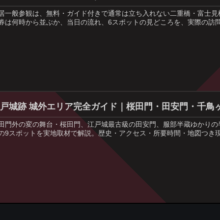
居一般参観は、無料・ガイド付きで通常は立ち入れない二重橋・富士見
券は何時から並ぶか、当日の流れ、6スポットの見どころを、実際の訪
江戸城跡 城外エリア完全ガイド｜桜田門・田安門・千鳥
田門外の変の舞台・桜田門、江戸城最古級の田安門、服部半蔵ゆかりの
の9スポットを実地取材で解説。歴史・アクセス・所要時間・地図つき