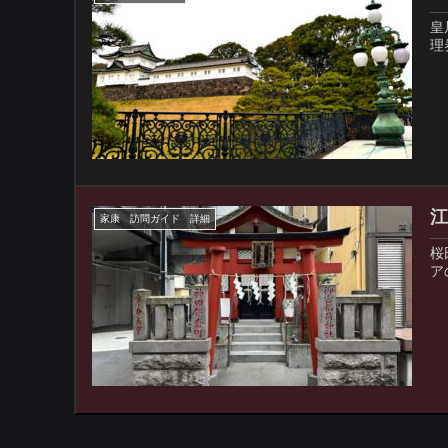
皇
理
家康 訪問ガイド 詳細
桜
ア