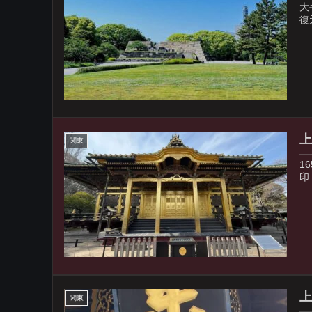
大
復
上
関東
1
印
関東