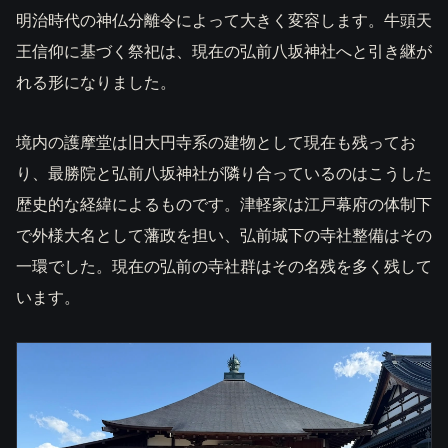
明治時代の神仏分離令によって大きく変容します。牛頭天
王信仰に基づく祭祀は、現在の弘前八坂神社へと引き継が
れる形になりました。
境内の護摩堂は旧大円寺系の建物として現在も残ってお
り、最勝院と弘前八坂神社が隣り合っているのはこうした
歴史的な経緯によるものです。津軽家は江戸幕府の体制下
で外様大名として藩政を担い、弘前城下の寺社整備はその
一環でした。現在の弘前の寺社群はその名残を多く残して
います。