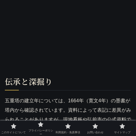
伝承と深掘り
五重塔の建立年については、1664年（寛文4年）の墨書が
塔内から確認されています。資料によって表記に差異がみ
られることがありますが、現地看板や弘前市の公式資料で
は「寛文4年（1664年）」の刻名が根拠として紹介されて
プライバシーポリシ
このサイトについて
利用規約・免責事項
お問い合わせ
サイトマップ
ー