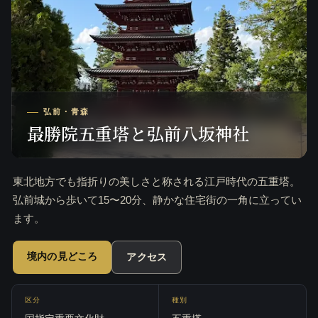
弘前・青森
最勝院五重塔と弘前八坂神社
東北地方でも指折りの美しさと称される江戸時代の五重塔。
弘前城から歩いて15〜20分、静かな住宅街の一角に立ってい
ます。
境内の見どころ
アクセス
区分
種別