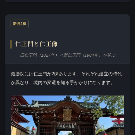
新旧2棟
仁王門と仁王像
旧仁王門（1827年）と新仁王門（1984年）が並ぶ
最勝院には仁王門が2棟あります。それぞれ建立の時代
が異なり、境内の変遷を知る手がかりになります。