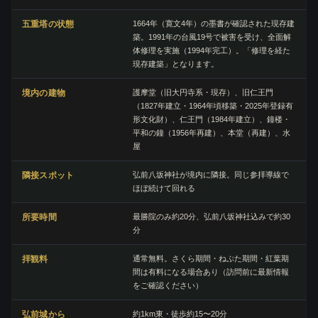
五重塔の状態
1664年（寛文4年）の墨書が確認された現存建
築。1991年の台風19号で被害を受け、全面解
体修理を実施（1994年完工）。「修理を経た
現存建築」となります。
境内の建物
護摩堂（旧大円寺系・現存）、旧仁王門
（1827年建立・1964年頃移築・2025年登録有
形文化財）、仁王門（1984年建立）、鐘楼・
平和の鐘（1956年再建）、本堂（再建）、水
屋
隣接スポット
弘前八坂神社が境内に隣接。同じ参拝導線で
ほぼ続けて回れる
所要時間
最勝院のみ約20分、弘前八坂神社込みで約30
分
拝観料
通常無料。さくら期間・ねぷた期間・紅葉期
間は有料になる場合あり（訪問前に最新情報
をご確認ください）
弘前城から
約1km東・徒歩約15〜20分