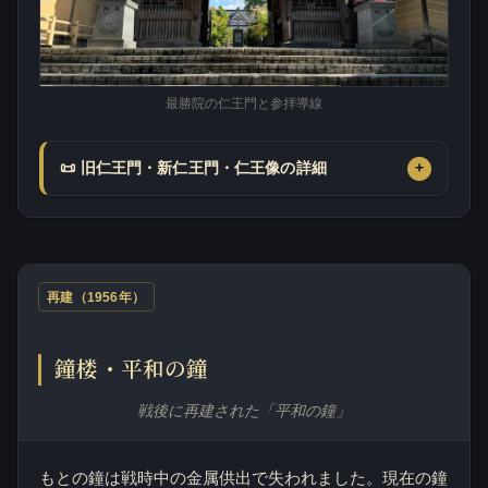
最勝院の仁王門と参拝導線
📜 旧仁王門・新仁王門・仁王像の詳細
再建（1956年）
鐘楼・平和の鐘
戦後に再建された「平和の鐘」
もとの鐘は戦時中の金属供出で失われました。現在の鐘