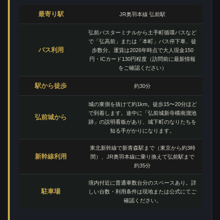
最寄り駅
JR奥羽本線 弘前駅
弘前バスターミナルから土手町循環バスなど
で「弘高前」または「本町」バス停下車、徒
バス利用
歩数分。運賃は2026年時点で大人現金150
円・ICカード130円程度（訪問前に最新情報
をご確認ください）
駅から徒歩
約30分
城の東側を抜けて約1km。徒歩15〜20分ほど
で到着します。途中に「弘前城新寺構南溜池
弘前城から
跡」の説明看板があり、城下町のなりたちを
知る手がかりになります。
東北新幹線で新青森駅まで（東京から約3時
新幹線利用
間）、JR奥羽本線に乗り換えて弘前駅まで
約35分
境内付近に普通車数台分のスペースあり。詳
駐車場
しい台数・利用条件は現地または公式にてご
確認ください。