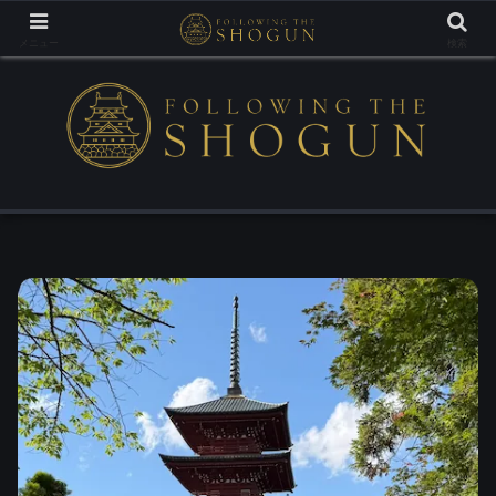
Tracing the Footsteps of the Samurai Lords
メニュー
検索