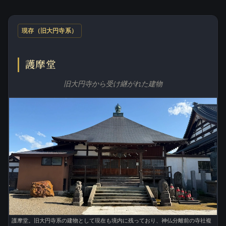
現存（旧大円寺系）
護摩堂
旧大円寺から受け継がれた建物
護摩堂。旧大円寺系の建物として現在も境内に残っており、神仏分離前の寺社複