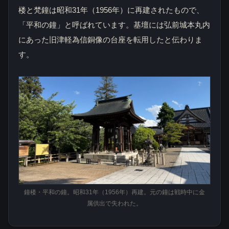
楼と梵鐘は昭和31年（1956年）に再建されたもので、
「平和の鐘」と呼ばれています。基壇には弘前城本丸内
にあった旧津軽為信銅像の台座を転用したと伝わりま
す。
鐘楼・平和の鐘。昭和31年（1956年）再建。元の鐘は戦時中に金
属供出で失われた。